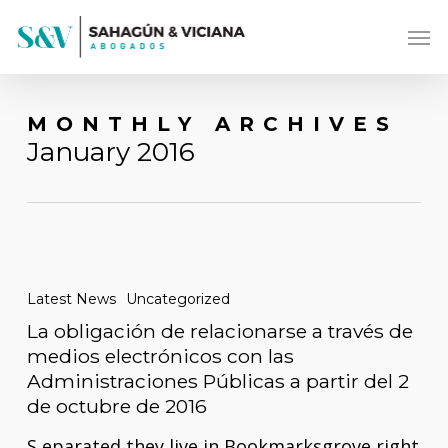
Skip
Men
to
main
content
MONTHLY ARCHIVES
January 2016
La
obligación
Latest News
Uncategorized
de
La obligación de relacionarse a través de
relacionarse
medios electrónicos con las
a
Administraciones Públicas a partir del 2
de octubre de 2016
través
de
S eparated they live in Bookmarksgrove right