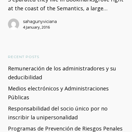
medios
at the coast of the Semantics, a large…
electrónicos
sahagunyviciana
con
4 January, 2016
las
Administraciones
Públicas
RECENT POSTS
a
Remuneración de los administradores y su
partir
deducibilidad
del
2
Medios electrónicos y Administraciones
de
Públicas
octubre
Responsabilidad del socio único por no
de
inscribir la unipersonalidad
2016
Programas de Prevención de Riesgos Penales