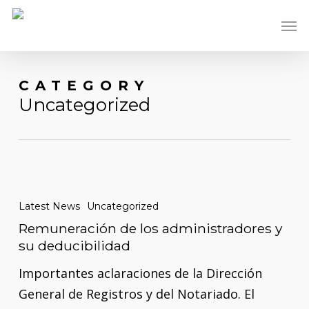
Skip
Men
to
main
content
CATEGORY
Uncategorized
Remuneración
de
Latest News
Uncategorized
los
Remuneración de los administradores y
administradores
su deducibilidad
y
Importantes aclaraciones de la Dirección
su
General de Registros y del Notariado. El
deducibilidad