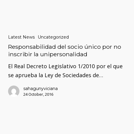
Responsabilidad
del
Latest News
Uncategorized
socio
Responsabilidad del socio único por no
único
inscribir la unipersonalidad
por
El Real Decreto Legislativo 1/2010 por el que
no
se aprueba la Ley de Sociedades de…
inscribir
la
sahagunyviciana
24 October, 2016
unipersonalidad
Programas
de