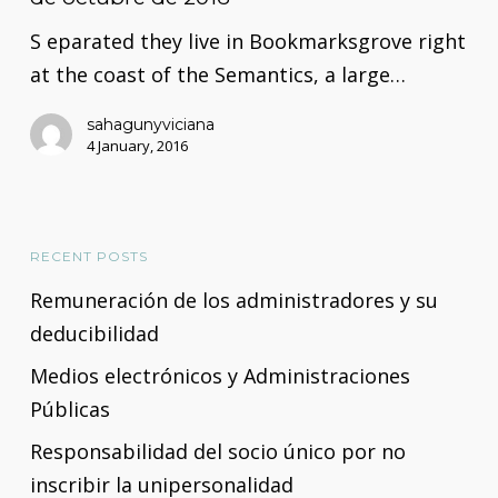
través
de
S eparated they live in Bookmarksgrove right
medios
at the coast of the Semantics, a large…
electrónicos
sahagunyviciana
con
4 January, 2016
las
Administraciones
Públicas
RECENT POSTS
a
Remuneración de los administradores y su
partir
deducibilidad
del
2
Medios electrónicos y Administraciones
de
Públicas
octubre
Responsabilidad del socio único por no
de
inscribir la unipersonalidad