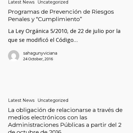
Latest News
Uncategorized
Prevención
Programas de Prevención de Riesgos
de
Penales y “Cumplimiento”
Riesgos
La Ley Orgánica 5/2010, de 22 de julio por la
Penales
que se modificó el Código…
y
“Cumplimiento”
sahagunyviciana
24 October, 2016
La
obligación
Latest News
Uncategorized
de
La obligación de relacionarse a través de
relacionarse
medios electrónicos con las
a
Administraciones Públicas a partir del 2
de octubre de 2016